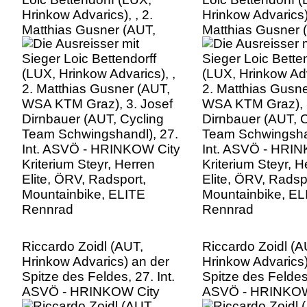
Hrinkow Advarics), , 2.
Hrinkow Advarics),
Matthias Gusner (AUT,
Matthias Gusner 
WSA KTM Graz), 3. Josef
WSA KTM Graz), 
Dirnbauer (AUT, Cycling
Dirnbauer (AUT, C
Team Schwingshandl), 27.
Team Schwingshan
Int. ASVÖ - HRINKOW City
Int. ASVÖ - HRI
Kriterium Steyr, Herren
Kriterium Steyr, H
Elite, ÖRV, Radsport,
Elite, ÖRV, Radsp
Mountainbike, ELITE
Mountainbike, EL
Rennrad
Rennrad
Riccardo Zoidl (AUT,
Riccardo Zoidl (A
Hrinkow Advarics) an der
Hrinkow Advarics)
Spitze des Feldes, 27. Int.
Spitze des Feldes,
ASVÖ - HRINKOW City
ASVÖ - HRINKOW
Kriterium Steyr, Herren
Kriterium Steyr, H