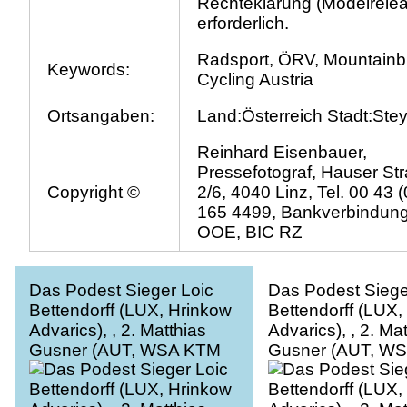
Rechteklärung (Modelrele
erforderlich.
Radsport, ÖRV, Mountainb
Keywords:
Cycling Austria
Ortsangaben:
Land:Österreich Stadt:Stey
Reinhard Eisenbauer,
Pressefotograf, Hauser St
Copyright ©
2/6, 4040 Linz, Tel. 00 43 
165 4499, Bankverbindun
OOE, BIC RZ
Das Podest Sieger Loic
Das Podest Siege
Bettendorff (LUX, Hrinkow
Bettendorff (LUX,
Advarics), , 2. Matthias
Advarics), , 2. Ma
Gusner (AUT, WSA KTM
Gusner (AUT, W
Graz), 3. Josef Dirnbauer
Graz), 3. Josef D
(AUT, Cycling Team
(AUT, Cycling Te