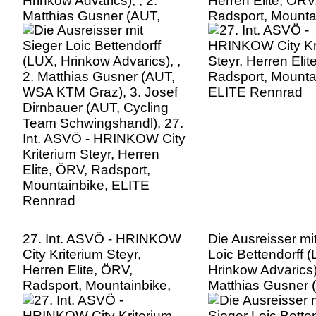
Hrinkow Advarics), , 2.
Herren Elite, ÖRV
Matthias Gusner (AUT,
Radsport, Mounta
WSA KTM Graz), 3. Josef
ELITE Rennrad
Dirnbauer (AUT, Cycling
Team Schwingshandl), 27.
Int. ASVÖ - HRINKOW City
Kriterium Steyr, Herren
Elite, ÖRV, Radsport,
Mountainbike, ELITE
Rennrad
27. Int. ASVÖ - HRINKOW
Die Ausreisser mi
City Kriterium Steyr,
Loic Bettendorff 
Herren Elite, ÖRV,
Hrinkow Advarics),
Radsport, Mountainbike,
Matthias Gusner 
ELITE Rennrad
WSA KTM Graz), 