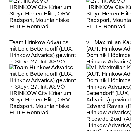
ELITE Rennrad
ELITE Rennrad
Team Hrinkow Advarics
v.l. Maximilian K
mit Loic Bettendorff (LUX,
(AUT, Hrinkow Adv
Hrinkow Advarics) gewinnt
Dominik Hödlmos
in Steyr, 27. Int. ASVÖ -
Hrinkow Advarics)
HRINKOW City Kriterium
Bettendorff (LUX,
Steyr, Herren Elite, ÖRV,
Advarics) gewinnt 
Radsport, Mountainbike,
Edward Ravasi (I
ELITE Rennrad
Hrinkow Advarics)
Riccardo Zoidl (A
Hrinkow Advarics),
ASVÖ - HRINKOW
Kriterium Steyr, H
Elite, ÖRV, Radsp
Mountainbike, EL