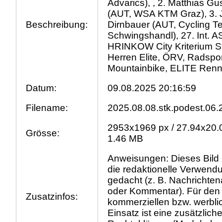
Advarics), , 2. Matthias Gu
(AUT, WSA KTM Graz), 3. 
Beschreibung:
Dirnbauer (AUT, Cycling 
Schwingshandl), 27. Int. A
HRINKOW City Kriterium St
Herren Elite, ÖRV, Radspor
Mountainbike, ELITE Ren
Datum:
09.08.2025 20:16:59
Filename:
2025.08.08.stk.podest.06.
2953x1969 px / 27.94x20.
Grösse:
1.46 MB
Anweisungen: Dieses Bild i
die redaktionelle Verwend
gedacht (z. B. Nachrichtena
oder Kommentar). Für den
Zusatzinfos:
kommerziellen bzw. werbli
Einsatz ist eine zusätzlich