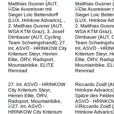
Matthias Gusner (AUT,
Matthias Gusner 
WSA KTM Graz), 3. Josef
WSA KTM Graz), 
Dirnbauer (AUT, Cycling
Dirnbauer (AUT, C
Team Schwingshandl), 27.
Team Schwingshan
Int. ASVÖ - HRINKOW City
Int. ASVÖ - HRI
Kriterium Steyr, Herren
Kriterium Steyr, H
Elite, ÖRV, Radsport,
Elite, ÖRV, Radsp
Mountainbike, ELITE
Mountainbike, EL
Rennrad
Rennrad
27. Int. ASVÖ - HRINKOW
Riccardo Zoidl (A
City Kriterium Steyr,
Hrinkow Advarics)
Herren Elite, ÖRV,
Spitze des Feldes,
Radsport, Mountainbike,
ASVÖ - HRINKOW
ELITE Rennrad
Kriterium Steyr, H
Elite, ÖRV, Radsp