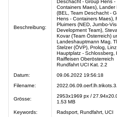
Deschacht - Group Hens -
Containers Maes), Lander
(BEL, Team Deschacht - G
Hens - Containers Maes), 
Pluimers (NED, Jumbo-Vi
Beschreibung:
Development Team), Stev
Kovar (Team Österreich) 
Landeshauptmann Mag. 
Stelzer (ÖVP), Prolog, Linz
Hauptplatz - Schlossberg, I
Raiffeisen Oberösterreich
Rundfahrt UCI Kat. 2.2
Datum:
09.06.2022 19:56:18
Filename:
2022.06.09.oerf.lh.trikots.
2953x1969 px / 27.94x20.
Grösse:
1.53 MB
Keywords:
Radsport, Rundfahrt, UCI