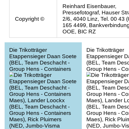
Reinhard Eisenbauer,
Pressefotograf, Hauser St
Copyright ©
2/6, 4040 Linz, Tel. 00 43 
165 4499, Bankverbindun
OOE, BIC RZ
Die Trikotträger
Die Trikotträger
Etappensieger Daan Soete
Etappensieger D
(BEL, Team Deschacht -
(BEL, Team Desc
Group Hens - Containers
Group Hens - Co
Maes), Lander Loockx
Maes), Lander L
(BEL, Team Deschacht -
(BEL, Team Desc
Group Hens - Containers
Group Hens - Co
Maes), Rick Pluimers
Maes), Rick Plui
(NED, Jumbo-Visma
(NED, Jumbo-Vi
Development Team),
Development Te
Stevan Kovar (Team
Stevan Kovar (T
Österreich) und OÖ
Österreich) und
Landeshauptmann Mag.
Landeshauptman