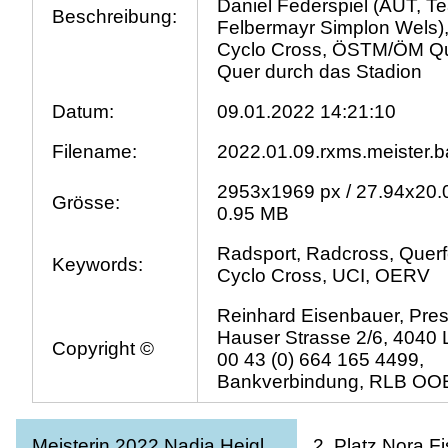
Daniel Federspiel (AUT, T
Beschreibung:
Felbermayr Simplon Wels)
Cyclo Cross, ÖSTM/ÖM Qu
Quer durch das Stadion
Datum:
09.01.2022 14:21:10
Filename:
2022.01.09.rxms.meister.b
2953x1969 px / 27.94x20.
Grösse:
0.95 MB
Radsport, Radcross, Querf
Keywords:
Cyclo Cross, UCI, OERV
Reinhard Eisenbauer, Pres
Hauser Strasse 2/6, 4040 L
Copyright ©
00 43 (0) 664 165 4499,
Bankverbindung, RLB OOE
Meisterin 2022 Nadja Heigl
2. Platz Nora F