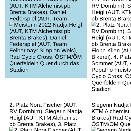
(AUT, KTM Alchemist pb
RV Dornbirn), S
Brenta Brakes), Daniel
Heigl (AUT, KT
Federspiel (AUT, Team
pb Brenta Brake
Felbermayr Simplon Wels),
Fiona Klien (A
Rad Cyclo Cross, ÖSTM/ÖM
Bikerei), 4. Plat
Querfeldein Quer durch das
Sommer (AUT,
Stadion
PopaFlo Freista
Cyclo Cross, 
Querfeldein Qu
Stadion
2. Platz Nora Fischer (AUT,
Siegerin Nadja 
RV Dornbirn), Siegerin Nadja
KTM Alchemist 
Heigl (AUT, KTM Alchemist
Brakes) Rad Cy
pb Brenta Brakes), 3. Platz
ÖSTM/ÖM Querf
Fiona Klien (AUT, Union RC
durch das Stad