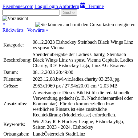
Eisenbauer.com
Login
Login Anfordern
Termine
Suche
«
Rückwärts
Vorwärts »
08.12.2023 Eishockey Steinbach Black Wings Linz
Kategorie:
vs spusu Vienna
Spendenübergabe der Ladies Charity, Steinbach
Beschreibung:
Black Wings Linz vs spusu Vienna Capitals, Ladies
Charity, ICE Eishockey Liga, Linz AG Eisarena
Datum:
08.12.2023 20:49:00
Filename:
2023.12.08.bwl-vic.ladies.charity.03.250.jpg
Grösse:
2953x1969 px / 27.94x20.01 cm / 2.03 MB
Anweisungen: Dieses Bild ist für die redaktionelle
Verwendung gedacht (z. B. Nachrichtenartikel oder
Zusatzinfos:
Kommentar). Für den kommerziellen bzw.
werblichen Einsatz ist eine zusätzliche
Rechteklärung (Modelrelease) erforderlich.
Win2Day ICE Hockey League, Eishockeyliga,
Keywords:
Saison 2023 - 2024, Eishockey
Ortsangaben:
Land:Österreich Stadt:Linz