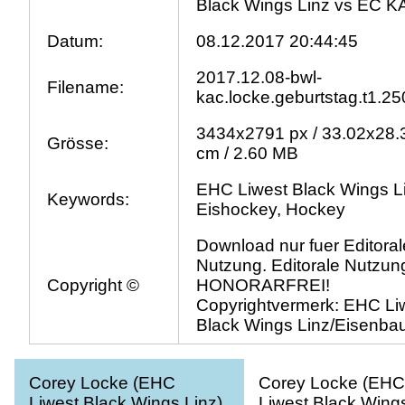
Black Wings Linz vs EC K
Datum:
08.12.2017 20:44:45
2017.12.08-bwl-
Filename:
kac.locke.geburtstag.t1.25
3434x2791 px / 33.02x28.
Grösse:
cm / 2.60 MB
EHC Liwest Black Wings L
Keywords:
Eishockey, Hockey
Download nur fuer Editoral
Nutzung. Editorale Nutzung
Copyright ©
HONORARFREI!
Copyrightvermerk: EHC Li
Black Wings Linz/Eisenba
Corey Locke (EHC
Corey Locke (EHC
Liwest Black Wings Linz)
Liwest Black Wings