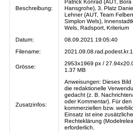
Patrick Konrad (AUT, Bora 
Beschreibung:
Hansgrohe), 3. Platz Danie
Lehner (AUT, Team Felbe
Simplon Wels), Innenstadtk
Wels, Radsport, Kriterium
Datum:
08.09.2021 19:05:40
Filename:
2021.09.08.rad.podest.kr.1
2953x1969 px / 27.94x20.
Grösse:
1.37 MB
Anweisungen: Dieses Bild i
die redaktionelle Verwend
gedacht (z. B. Nachrichtena
oder Kommentar). Für den
Zusatzinfos:
kommerziellen bzw. werbli
Einsatz ist eine zusätzlich
Rechteklärung (Modelrele
erforderlich.