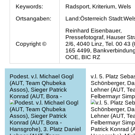
Keywords:
Radsport, Kriterium, Wels
Ortsangaben:
Land:Österreich Stadt:Wel
Reinhard Eisenbauer,
Pressefotograf, Hauser St
Copyright ©
2/6, 4040 Linz, Tel. 00 43 
165 4499, Bankverbindun
OOE, BIC RZ
Podest. v.l. Michael Gogl
v.l. 5. Platz Seba
(AUT, Team Qhubeka
Schönberger, Da
Assos), Sieger Patrick
Lehner (AUT, T
Konrad (AUT, Bora -
Felbermayr Simp
Hansgrohe), 3. Platz Daniel
Patrick Konrad (
Lehner (AUT, Team
Hansgrohe), Mic
Felbermayr Simplon Wels),
(AUT, Team Qhu
Innenstadtkriterim Wels,
Assos), Raphael
Radsport, Kriterium
Hammerschmid (