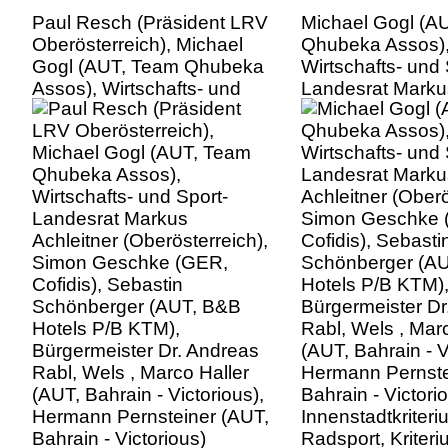
Paul Resch (Präsident LRV
Michael Gogl (A
Oberösterreich), Michael
Qhubeka Assos)
Gogl (AUT, Team Qhubeka
Wirtschafts- und 
Assos), Wirtschafts- und
Landesrat Marku
Sport-Landesrat Markus
Achleitner (Oberö
Achleitner (Oberösterreich),
Simon Geschke 
Simon Geschke (GER,
Cofidis), Sebasti
Cofidis), Sebastin
Schönberger (A
Schönberger (AUT, B&B
Hotels P/B KTM)
Hotels P/B KTM),
Bürgermeister Dr
Bürgermeister Dr. Andreas
Rabl, Wels , Mar
Rabl, Wels , Marco Haller
(AUT, Bahrain - V
(AUT, Bahrain - Victorious),
Hermann Pernste
Hermann Pernsteiner (AUT,
Bahrain - Victori
Bahrain - Victorious)
Innenstadtkriter
Innenstadtkriterium Wels,
Radsport, Kriter
Radsport, Kriterium