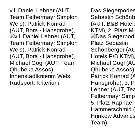
v.l. Daniel Lehner (AUT,
Das Siegerpodest
Team Felbermayr Simplon
Sebastin Schönb
Wels), Patrick Konrad
(AUT, B&B Hotel
(AUT, Bora - Hansgrohe),
KTM), 2. Platz M
Michael Gogl (AUT, Team
Gogl (AUT, Tea
Qhubeka Assos)
Assos), Sieger Pa
Innenstadtkriterim Wels,
Konrad (AUT, Bor
Radsport, Kriterium
Hansgrohe), 3. P
Lehner (AUT, T
Felbermayr Simp
5. Platz Raphael
Hammerschmid (
Hrinkow Advaric
Team)