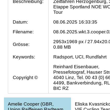
Beschreibung:
Zeitfahren Herzogenburg, 
Etappe Sportland NOE 
Tour
Datum:
08.06.2025 16:33:35
Filename:
08.06.2025.wkt.3.cooper.0
2953x1969 px / 27.94x20.
Grösse:
0.88 MB
Keywords:
Radsport, UCI, Rundfahrt
Reinhard Eisenbauer,
Pressefotograf, Hauser Str
Copyright ©
4040 Linz, Tel. 00 43 (0) 
4499, Bankverbindung, R
BIC RZ
Amelie Cooper (GBR,
Eliska Kvasnick
Union Raiffeisen Radteam
VIF Cycling Tea