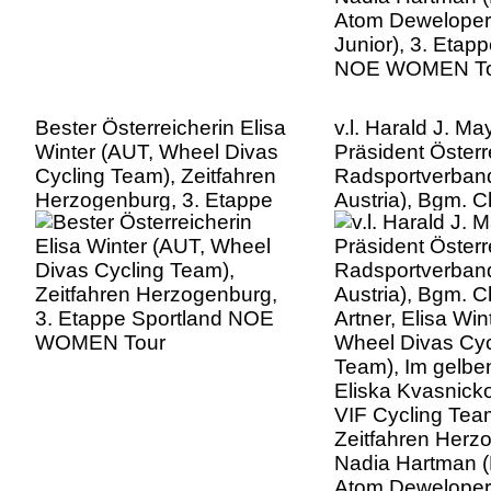
Bester Österreicherin Elisa
v.l. Harald J. M
Winter (AUT, Wheel Divas
Präsident Österr
Cycling Team), Zeitfahren
Radsportverband
Herzogenburg, 3. Etappe
Austria), Bgm. C
Sportland NOE WOMEN
Artner, Elisa Win
Tour
Wheel Divas Cyc
Team), Im gelben
Eliska Kvasnick
VIF Cycling Tea
Zeitfahren Herz
Nadia Hartman 
Atom Deweloper
Junior), 3. Etap
NOE WOMEN To