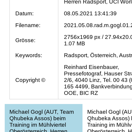
Herren Radsport, UCI Worl
Datum:
08.05.2021 13:41:39
Filename:
2021.05.08.rad.m.gogl.01.
2756x1969 px / 27.94x20.
Grösse:
1.07 MB
Keywords:
Radsport, Österreich, Austr
Reinhard Eisenbauer,
Pressefotograf, Hauser St
Copyright ©
2/6, 4040 Linz, Tel. 00 43 
165 4499, Bankverbindun
OOE, BIC RZ
Michael Gogl (AUT, Team
Michael Gogl (A
Qhubeka Assos) beim
Qhubeka Assos) 
Training im Mühlviertel
Training im Mühlvi
Oberösterreich, Herren
Oberösterreich, 