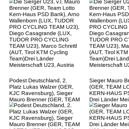
PRO CYCLING TEAM U23),
PRO CYCLING 
Diego Casagrande (LUX,
Diego Casagra
TUDOR PRO CYCLING
TUDOR PRO C
TEAM U23), Marco Schrettl
TEAM U23), Mar
(AUT, Tirol KTM Cycling
(AUT, Tirol KTM
Team)Drei Länder
Team)Drei Länd
Meisterschaft U23, Austria
Meisterschaft U
Podest Deutschland, 2.
Sieger Mauro B
Platz Lukas Walzer (GER,
(GER, TEAM L
KJC Ravensburg), Sieger
KERN-HAUS P
Mauro Brenner (GER, TEAM
Drei Länder Mei
LOTTO KERN-HAUS PSD
U23, Austria
BANK), 3. Platz Paul Fietzke
(GER, Red Bull Bora
Hansgrohe Rookie), Drei