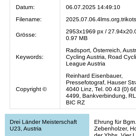
Datum:
06.07.2025 14:49:10
Filename:
2025.07.06.4lms.org.trikot
2953x1969 px / 27.94x20.
Grösse:
0.97 MB
Radsport, Österreich, Austr
Keywords:
Cycling Austria, Road Cycl
League Austria
Reinhard Eisenbauer,
Pressefotograf, Hauser Str
Copyright ©
4040 Linz, Tel. 00 43 (0) 
4499, Bankverbindung, R
BIC RZ
Drei Länder Meisterschaft
Ehrung für Bgm
U23, Austria
Zebenholzer, Ho
der Ybbs, Vier 