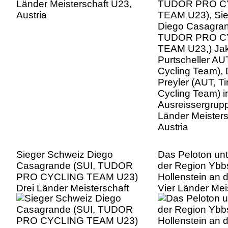
Jakob Purtschel
Tirol KTM Cycli
David Preyler (A
KTM Cycling Te
Ausreissergrupp
Länder Meisters
Austria
Sieger Schweiz Diego
Das Peloton un
Casagrande (SUI, TUDOR
der Region Ybbs
PRO CYCLING TEAM U23)
Hollenstein an 
Drei Länder Meisterschaft
Vier Länder Mei
U23, Austria
U23, Austria