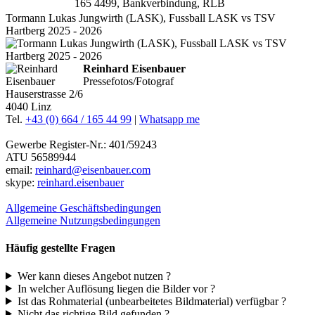
165 4499, Bankverbindung, RLB
Tormann Lukas Jungwirth (LASK), Fussball LASK vs TSV
Hartberg 2025 - 2026
Reinhard Eisenbauer
Pressefotos/Fotograf
Hauserstrasse 2/6
4040 Linz
Tel.
+43 (0) 664 / 165 44 99
|
Whatsapp me
Gewerbe Register-Nr.: 401/59243
ATU 56589944
email:
reinhard@eisenbauer.com
skype:
reinhard.eisenbauer
Allgemeine Geschäftsbedingungen
Allgemeine Nutzungsbedingungen
Häufig gestellte Fragen
Wer kann dieses Angebot nutzen ?
In welcher Auflösung liegen die Bilder vor ?
Ist das Rohmaterial (unbearbeitetes Bildmaterial) verfügbar ?
Nicht das richtige Bild gefunden ?