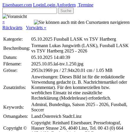
Eisenbauer.com
Login
Login Anfordern
Termine
Suche
«
Rückwärts
Vorwärts »
Kategorie:
05.10.2025 Fussball LASK vs TSV Hartberg
Tormann Lukas Jungwirth (LASK), Fussball LASK
Beschreibung:
vs TSV Hartberg 2025 - 2026
Datum:
05.10.2025 14:40:39
Filename:
2025.10.05.lal-tsv.1.250.jpg
Grösse:
2953x1969 px / 27.94x20.01 cm / 1.05 MB
Anweisungen: Dieses Bild ist für die redaktionelle
Verwendung gedacht (z. B. Nachrichtenartikel oder
Zusatzinfos:
Kommentar). Für den kommerziellen bzw.
werblichen Einsatz ist eine zusätzliche
Rechteklärung (Modelrelease) erforderlich.
Admiral, Bundesliga, Saison 2025 - 2026, Fussball,
Keywords:
Soccer
Ortsangaben:
Land:Österreich Stadt:Linz
Copyright: Reinhard Eisenbauer, Pressefotograf,
Copyright ©
Hauser Strasse 2/6, 4040 Linz, Tel. 00 43 (0) 664