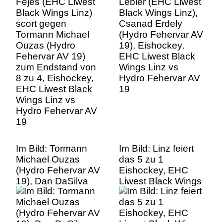
Ouzas (Hydro
19), Eishockey,
Fehervar AV 19)
EHC Liwest Black
zum Endstand von
Wings Linz vs
8 zu 4, Eishockey,
Hydro Fehervar AV
EHC Liwest Black
19
Wings Linz vs
Hydro Fehervar AV
19
Im Bild: Tormann
Im Bild: Linz feiert
Michael Ouzas
das 5 zu 1
(Hydro Fehervar AV
Eishockey, EHC
19), Dan DaSilva
Liwest Black Wings
(EHC Liwest Black
Linz vs Hydro
Wings Linz) erzielt
Fehervar AV 19
das 5 zu 1,