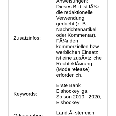
Anweisungen:
Dieses Bild ist fÃ¼r
die redaktionelle
Verwendung
gedacht (z. B.
Nachrichtenartikel
oder Kommentar).
Zusatzinfos:
FÃ¼r den
kommerziellen bzw.
werblichen Einsatz
ist eine zusÃ¤tzliche
RechteklÃ¤rung
(Modelrelease)
erforderlich.
Erste Bank
Eishockeyliga,
Keywords:
Saison 2019 - 2020,
Eishockey
Land:Ã–sterreich
Ortsangaben: