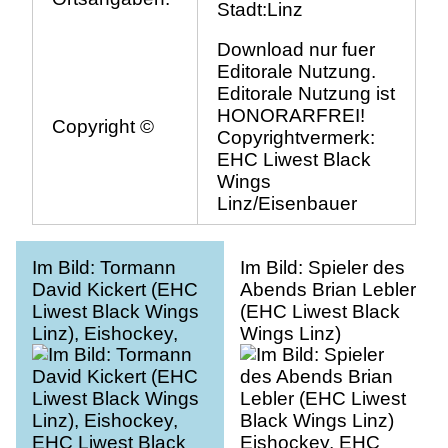
Stadt:Linz
Download nur fuer
Editorale Nutzung.
Editorale Nutzung ist
HONORARFREI!
Copyright ©
Copyrightvermerk:
EHC Liwest Black
Wings
Linz/Eisenbauer
Im Bild: Tormann
Im Bild: Spieler des
David Kickert (EHC
Abends Brian Lebler
Liwest Black Wings
(EHC Liwest Black
Linz), Eishockey,
Wings Linz)
EHC Liwest Black
Eishockey, EHC
Wings Linz vs
Liwest Black Wings
Hydro Fehervar AV
Linz vs Hydro
19
Fehervar AV 19