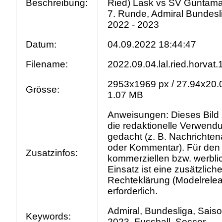
Beschreibung:
Ried) Lask vs SV Guntamat
7. Runde, Admiral Bundesl
2022 - 2023
Datum:
04.09.2022 18:44:47
Filename:
2022.09.04.lal.ried.horvat.
2953x1969 px / 27.94x20.
Grösse:
1.07 MB
Anweisungen: Dieses Bild i
die redaktionelle Verwend
gedacht (z. B. Nachrichtena
oder Kommentar). Für den
Zusatzinfos:
kommerziellen bzw. werbli
Einsatz ist eine zusätzlich
Rechteklärung (Modelrele
erforderlich.
Admiral, Bundesliga, Sais
Keywords:
2023, Fussball, Soccer