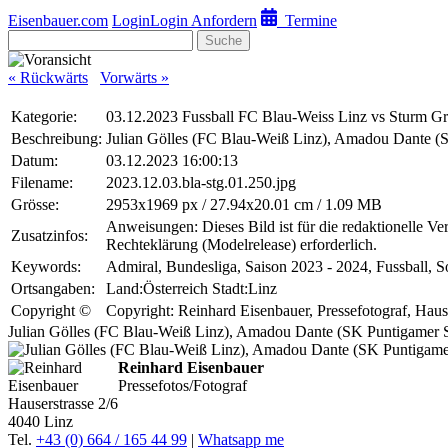
Eisenbauer.com
Login
Login Anfordern
Termine
Suche
« Rückwärts
Vorwärts »
Kategorie:
03.12.2023 Fussball FC Blau-Weiss Linz vs Sturm G
Beschreibung:
Julian Gölles (FC Blau-Weiß Linz), Amadou Dante (
Datum:
03.12.2023 16:00:13
Filename:
2023.12.03.bla-stg.01.250.jpg
Grösse:
2953x1969 px / 27.94x20.01 cm / 1.09 MB
Anweisungen: Dieses Bild ist für die redaktionelle V
Zusatzinfos:
Rechteklärung (Modelrelease) erforderlich.
Keywords:
Admiral, Bundesliga, Saison 2023 - 2024, Fussball, S
Ortsangaben:
Land:Österreich Stadt:Linz
Copyright ©
Copyright: Reinhard Eisenbauer, Pressefotograf, Hau
Julian Gölles (FC Blau-Weiß Linz), Amadou Dante (SK Puntigamer S
Reinhard Eisenbauer
Pressefotos/Fotograf
Hauserstrasse 2/6
4040 Linz
Tel.
+43 (0) 664 / 165 44 99
|
Whatsapp me