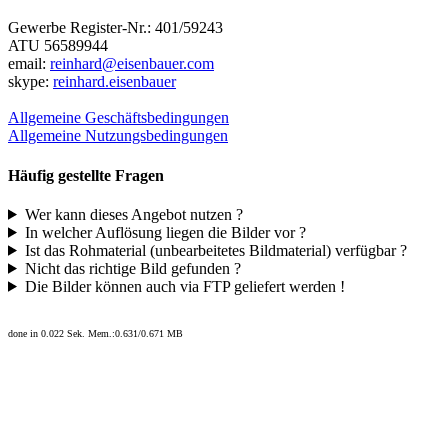
Gewerbe Register-Nr.: 401/59243
ATU 56589944
email:
reinhard@eisenbauer.com
skype:
reinhard.eisenbauer
Allgemeine Geschäftsbedingungen
Allgemeine Nutzungsbedingungen
Häufig gestellte Fragen
Wer kann dieses Angebot nutzen ?
In welcher Auflösung liegen die Bilder vor ?
Ist das Rohmaterial (unbearbeitetes Bildmaterial) verfügbar ?
Nicht das richtige Bild gefunden ?
Die Bilder können auch via FTP geliefert werden !
done in 0.022 Sek. Mem.:0.631/0.671 MB