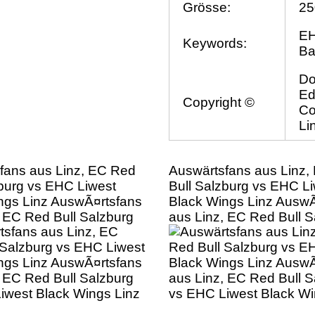
Grösse:
25
EH
Keywords:
Ba
Do
Ed
Copyright ©
Co
Li
fans aus Linz, EC Red
Auswärtsfans aus Linz,
zburg vs EHC Liwest
Bull Salzburg vs EHC L
ngs Linz AuswÃ¤rtsfans
Black Wings Linz AuswÃ
, EC Red Bull Salzburg
aus Linz, EC Red Bull S
iwest Black Wings Linz
vs EHC Liwest Black Wi