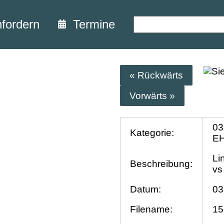
nfordern
Termine
« Rückwärts
Vorwärts »
03
Kategorie:
EH
Li
Beschreibung:
vs
Datum:
03
Filename:
15