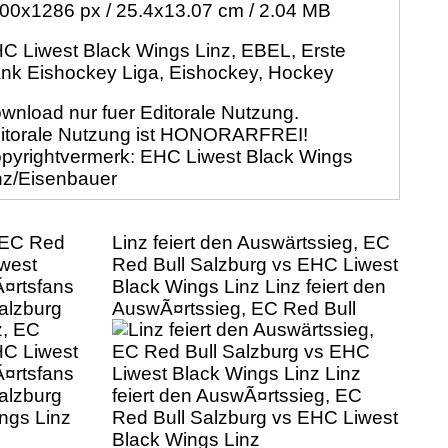
00x1286 px / 25.4x13.07 cm / 2.04 MB
C Liwest Black Wings Linz, EBEL, Erste
nk Eishockey Liga, Eishockey, Hockey
wnload nur fuer Editorale Nutzung.
itorale Nutzung ist HONORARFREI!
pyrightvermerk: EHC Liwest Black Wings
nz/Eisenbauer
 EC Red
Linz feiert den Auswärtssieg, EC
iwest
Red Bull Salzburg vs EHC Liwest
¤rtsfans
Black Wings Linz Linz feiert den
alzburg
AuswÃ¤rtssieg, EC Red Bull
ngs Linz
Salzburg vs EHC Liwest Black
Wings Linz