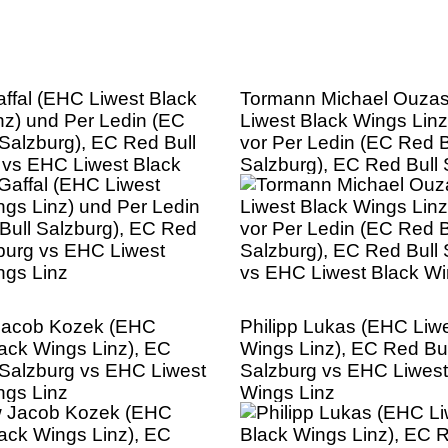
affal (EHC Liwest Black
Tormann Michael Ouza
nz) und Per Ledin (EC
Liwest Black Wings Linz)
 Salzburg), EC Red Bull
vor Per Ledin (EC Red B
 vs EHC Liwest Black
Salzburg), EC Red Bull 
nz
vs EHC Liwest Black Wi
Jacob Kozek (EHC
Philipp Lukas (EHC Liw
lack Wings Linz), EC
Wings Linz), EC Red Bul
 Salzburg vs EHC Liwest
Salzburg vs EHC Liwest
ngs Linz
Wings Linz