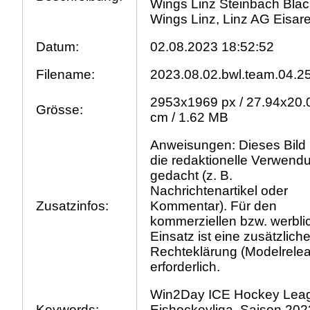
Wings Linz Steinbach Blac
Wings Linz, Linz AG Eisar
Datum:
02.08.2023 18:52:52
Filename:
2023.08.02.bwl.team.04.25
2953x1969 px / 27.94x20.
Grösse:
cm / 1.62 MB
Anweisungen: Dieses Bild i
die redaktionelle Verwend
gedacht (z. B.
Nachrichtenartikel oder
Zusatzinfos:
Kommentar). Für den
kommerziellen bzw. werbli
Einsatz ist eine zusätzlich
Rechteklärung (Modelrele
erforderlich.
Win2Day ICE Hockey Lea
Keywords:
Eishockeyliga, Saison 202