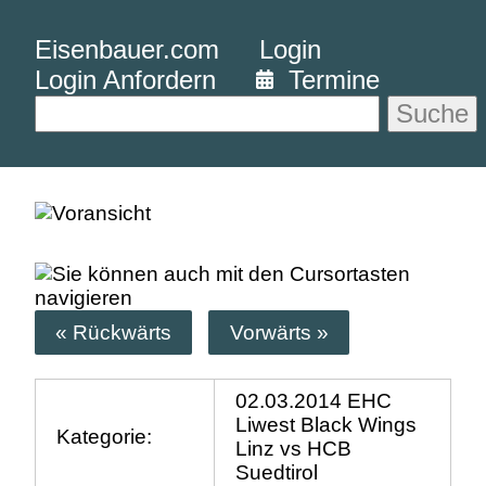
Eisenbauer.com
Login
Login Anfordern
Termine
Suche
« Rückwärts
Vorwärts »
02.03.2014 EHC
Liwest Black Wings
Kategorie:
Linz vs HCB
Suedtirol