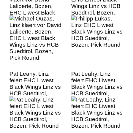
Laliberte, Bozen,
Wings Linz vs HCB
EHC Liwest Black
Suedtirol, Bozen,
Wings Linz vs HCB
Pick Round
Suedtirol, Bozen,
Pick Round
Pat Leahy, Linz
Pat Leahy, Linz
feiert EHC Liwest
feiert EHC Liwest
Black Wings Linz vs
Black Wings Linz vs
HCB Suedtirol,
HCB Suedtirol,
Bozen, Pick Round
Bozen, Pick Round