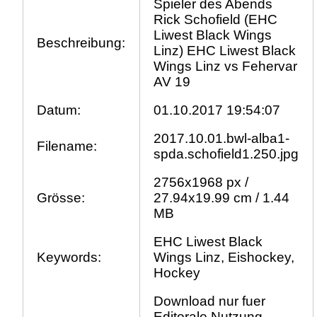
Spieler des Abends
Rick Schofield (EHC
Liwest Black Wings
Beschreibung:
Linz) EHC Liwest Black
Wings Linz vs Fehervar
AV 19
Datum:
01.10.2017 19:54:07
2017.10.01.bwl-alba1-
Filename:
spda.schofield1.250.jpg
2756x1968 px /
Grösse:
27.94x19.99 cm / 1.44
MB
EHC Liwest Black
Keywords:
Wings Linz, Eishockey,
Hockey
Download nur fuer
Editorale Nutzung.