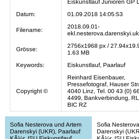
Eiskunstlauf Junioren GP 
Datum:
01.09.2018 14:05:53
2018.09.01-
Filename:
ekl.nesterova.darenskyi.uk
2756x1968 px / 27.94x19.
Grösse:
1.63 MB
Keywords:
Eiskunstlauf, Paarlauf
Reinhard Eisenbauer,
Pressefotograf, Hauser Str
Copyright ©
4040 Linz, Tel. 00 43 (0) 
4499, Bankverbindung, R
BIC RZ
Sofia Nesterova und Artem
Sofia Nesterov
Darenskyi (UKR), Paarlauf
Darenskyi (UKR)
KÃ¼r, ISU Eiskunstlauf
KÃ¼r, ISU Eisku