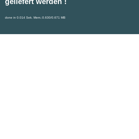
geliefert werden !
done in 0.014 Sek. Mem.:0.630/0.671 MB