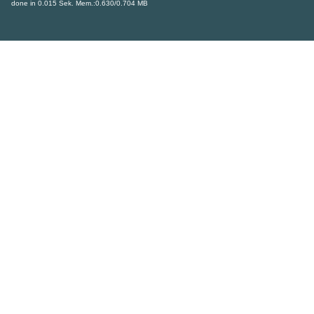
done in 0.015 Sek. Mem.:0.630/0.704 MB