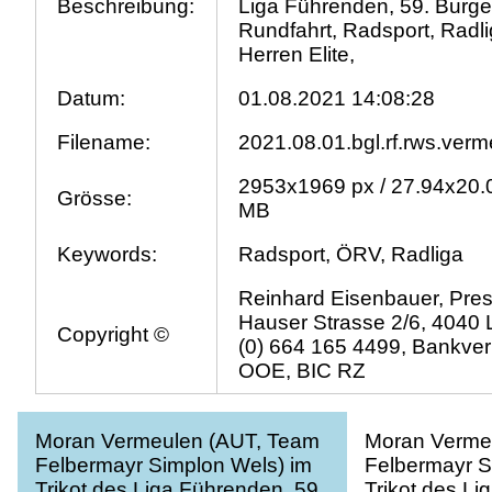
Beschreibung:
Liga Führenden, 59. Burg
Rundfahrt, Radsport, Radl
Herren Elite,
Datum:
01.08.2021 14:08:28
Filename:
2021.08.01.bgl.rf.rws.verm
2953x1969 px / 27.94x20.0
Grösse:
MB
Keywords:
Radsport, ÖRV, Radliga
Reinhard Eisenbauer, Pres
Hauser Strasse 2/6, 4040 L
Copyright ©
(0) 664 165 4499, Bankve
OOE, BIC RZ
Moran Vermeulen (AUT, Team
Moran Verme
Felbermayr Simplon Wels) im
Felbermayr S
Trikot des Liga Führenden, 59.
Trikot des Li